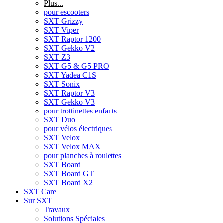
Plus...
pour escooters
SXT Grizzy
SXT Viper
SXT Raptor 1200
SXT Gekko V2
SXT Z3
SXT G5 & G5 PRO
SXT Yadea C1S
SXT Sonix
SXT Raptor V3
SXT Gekko V3
pour trottinettes enfants
SXT Duo
pour vélos électriques
SXT Velox
SXT Velox MAX
pour planches à roulettes
SXT Board
SXT Board GT
SXT Board X2
SXT Care
Sur SXT
Travaux
Solutions Spéciales