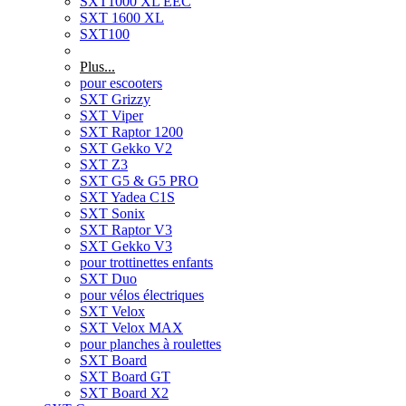
SXT1000 XL EEC
SXT 1600 XL
SXT100
Plus...
pour escooters
SXT Grizzy
SXT Viper
SXT Raptor 1200
SXT Gekko V2
SXT Z3
SXT G5 & G5 PRO
SXT Yadea C1S
SXT Sonix
SXT Raptor V3
SXT Gekko V3
pour trottinettes enfants
SXT Duo
pour vélos électriques
SXT Velox
SXT Velox MAX
pour planches à roulettes
SXT Board
SXT Board GT
SXT Board X2