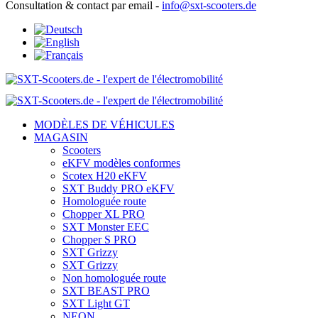
Consultation & contact par email -
info@sxt-scooters.de
MODÈLES DE VÉHICULES
MAGASIN
Scooters
eKFV modèles conformes
Scotex H20 eKFV
SXT Buddy PRO eKFV
Homologuée route
Chopper XL PRO
SXT Monster EEC
Chopper S PRO
SXT Grizzy
SXT Grizzy
Non homologuée route
SXT BEAST PRO
SXT Light GT
NEON