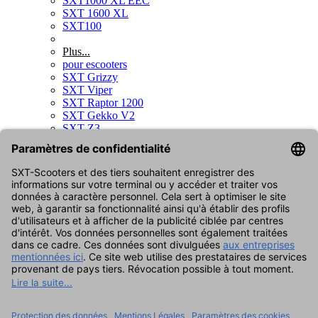
SXT1000 XL EEC
SXT 1600 XL
SXT100
Plus...
pour escooters
SXT Grizzy
SXT Viper
SXT Raptor 1200
SXT Gekko V2
SXT Z3
SXT G5 & G5 PRO
SXT Yadea C1S
SXT Sonix
SXT Raptor V3
SXT Gekko V3
pour trottinettes enfants
SXT Duo
pour vélos électriques
SXT Velox
SXT Velox MAX
pour planches à roulettes
SXT Board
SXT Board GT
SXT Board X2