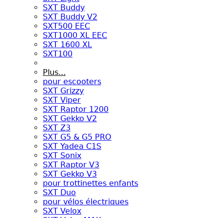
SXT Buddy
SXT Buddy V2
SXT500 EEC
SXT1000 XL EEC
SXT 1600 XL
SXT100
Plus...
pour escooters
SXT Grizzy
SXT Viper
SXT Raptor 1200
SXT Gekko V2
SXT Z3
SXT G5 & G5 PRO
SXT Yadea C1S
SXT Sonix
SXT Raptor V3
SXT Gekko V3
pour trottinettes enfants
SXT Duo
pour vélos électriques
SXT Velox