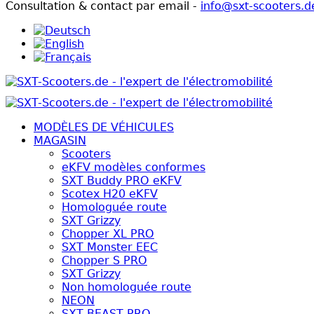
Consultation & contact par email -
info@sxt-scooters.d
MODÈLES DE VÉHICULES
MAGASIN
Scooters
eKFV modèles conformes
SXT Buddy PRO eKFV
Scotex H20 eKFV
Homologuée route
SXT Grizzy
Chopper XL PRO
SXT Monster EEC
Chopper S PRO
SXT Grizzy
Non homologuée route
NEON
SXT BEAST PRO