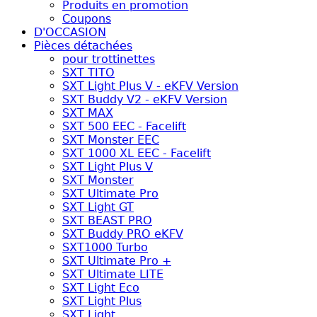
Produits en promotion
Coupons
D'OCCASION
Pièces détachées
pour trottinettes
SXT TITO
SXT Light Plus V - eKFV Version
SXT Buddy V2 - eKFV Version
SXT MAX
SXT 500 EEC - Facelift
SXT Monster EEC
SXT 1000 XL EEC - Facelift
SXT Light Plus V
SXT Monster
SXT Ultimate Pro
SXT Light GT
SXT BEAST PRO
SXT Buddy PRO eKFV
SXT1000 Turbo
SXT Ultimate Pro +
SXT Ultimate LITE
SXT Light Eco
SXT Light Plus
SXT Light