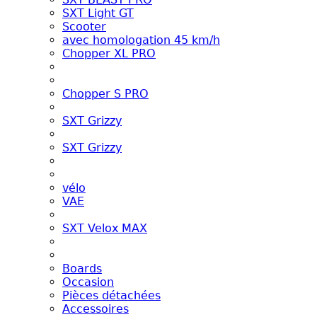
SXT Light GT
Scooter
avec homologation 45 km/h
Chopper XL PRO
Chopper S PRO
SXT Grizzy
SXT Grizzy
vélo
VAE
SXT Velox MAX
Boards
Occasion
Pièces détachées
Accessoires