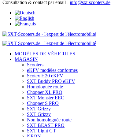
Consultation & contact par email -
info@sxt-scooters.de
MODÈLES DE VÉHICULES
MAGASIN
Scooters
eKFV modèles conformes
Scotex H20 eKFV
SXT Buddy PRO eKFV
Homologuée route
Chopper XL PRO
SXT Monster EEC
Chopper S PRO
SXT Grizzy
SXT Grizzy
Non homologuée route
SXT BEAST PRO
SXT Light GT
NEON