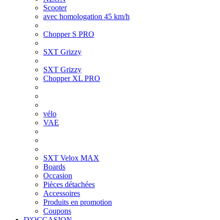
Scooter
avec homologation 45 km/h
Chopper S PRO
SXT Grizzy
SXT Grizzy
Chopper XL PRO
vélo
VAE
SXT Velox MAX
Boards
Occasion
Pièces détachées
Accessoires
Produits en promotion
Coupons
D'OCCASION