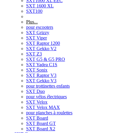
SXT1000 XL EEC
SXT 1600 XL
SXT100
Plus...
pour escooters
SXT Grizzy
SXT Viper
SXT Raptor 1200
SXT Gekko V2
SXT Z3
SXT G5 & G5 PRO
SXT Yadea C1S
SXT Sonix
SXT Raptor V3
SXT Gekko V3
pour trottinettes enfants
SXT Duo
pour vélos électriques
SXT Velox
SXT Velox MAX
pour planches à roulettes
SXT Board
SXT Board GT
SXT Board X2