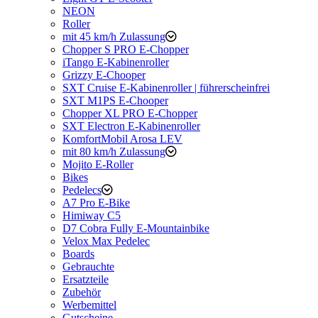
NEON
Roller
mit 45 km/h Zulassung
Chopper S PRO E-Chopper
iTango E-Kabinenroller
Grizzy E-Chooper
SXT Cruise E-Kabinenroller | führerscheinfrei
SXT M1PS E-Chooper
Chopper XL PRO E-Chopper
SXT Electron E-Kabinenroller
KomfortMobil Arosa LEV
mit 80 km/h Zulassung
Mojito E-Roller
Bikes
Pedelecs
A7 Pro E-Bike
Himiway C5
D7 Cobra Fully E-Mountainbike
Velox Max Pedelec
Boards
Gebrauchte
Ersatzteile
Zubehör
Werbemittel
Gutscheine