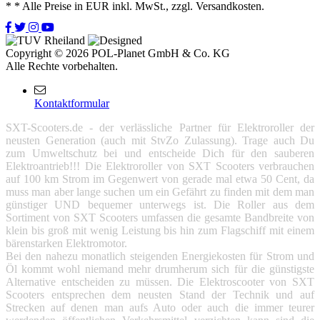
*
* Alle Preise in EUR inkl. MwSt., zzgl. Versandkosten.
Copyright © 2026 POL-Planet GmbH & Co. KG
Alle Rechte vorbehalten.
Kontaktformular
SXT-Scooters.de - der verlässliche Partner für Elektroroller der
neusten Generation (auch mit StvZo Zulassung). Trage auch Du
zum Umweltschutz bei und entscheide Dich für den sauberen
Elektroantrieb!!! Die Elektroroller von SXT Scooters verbrauchen
auf 100 km Strom im Gegenwert von gerade mal etwa 50 Cent, da
muss man aber lange suchen um ein Gefährt zu finden mit dem man
günstiger UND bequemer unterwegs ist. Die Roller aus dem
Sortiment von SXT Scooters umfassen die gesamte Bandbreite von
klein bis groß mit wenig Leistung bis hin zum Flagschiff mit einem
bärenstarken Elektromotor.
Bei den nahezu monatlich steigenden Energiekosten für Strom und
Öl kommt wohl niemand mehr drumherum sich für die günstigste
Alternative entscheiden zu müssen. Die Elektroscooter von SXT
Scooters entsprechen dem neusten Stand der Technik und auf
Strecken auf denen man aufs Auto oder auch die immer teurer