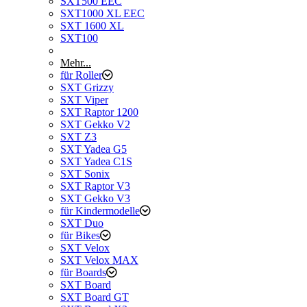
SXT500 EEC
SXT1000 XL EEC
SXT 1600 XL
SXT100
Mehr...
für Roller
SXT Grizzy
SXT Viper
SXT Raptor 1200
SXT Gekko V2
SXT Z3
SXT Yadea G5
SXT Yadea C1S
SXT Sonix
SXT Raptor V3
SXT Gekko V3
für Kindermodelle
SXT Duo
für Bikes
SXT Velox
SXT Velox MAX
für Boards
SXT Board
SXT Board GT