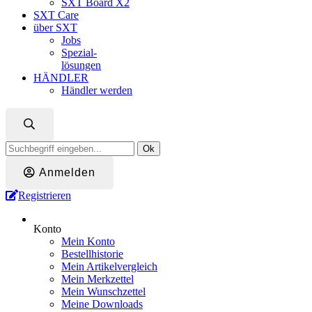
SXT Board X2
SXT Care
über SXT
Jobs
Spezial-
lösungen
HÄNDLER
Händler werden
Ok
Anmelden
Registrieren
Konto
Mein Konto
Bestellhistorie
Mein Artikelvergleich
Mein Merkzettel
Mein Wunschzettel
Meine Downloads