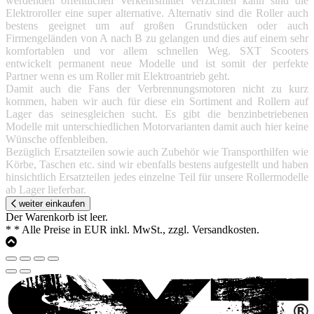
werdenden öffentlichen Verkehrsmittel verzichten kann sind die
Elektroroller eine super alternative. Alternativ sind die Roller auch
bestens geeignet um auf großen Grundstücken oder auch
Firmengeländen von A nach B zu gelangen und dies auf einem sehr
komfortablen und vor allem schnellen Weg. SXT Scooters
entwickelt permanent neue Modelle und ist somit der perfekte
Partner wenn es um Roller mit Elektroantrieb geht.
Damit auch die Fans der Verbrennungsmotoren nicht zu kurz
kommen, haben wir auch für diese ein Sortiment and Rollern auf
Lager das seinesgleichen sucht. Es gibt die benzinbetriebenen
Modelle mit unterschiedlichen Motorvarianten damit auch hier keine
Wünsche offenbleiben.
Bezüglich Ersatzteilen sowie auch Zubehör wie Transporthilfen wie
Körbe, Taschen etc. sind wir ebenfalls bestens aufgestellt und haben
hinsichtlich Ersatzteilen jedes einzelne Teil für unsere Rollermodelle
ab Lager lieferbar.
weiter einkaufen
Der Warenkorb ist leer.
*
* Alle Preise in EUR inkl. MwSt., zzgl. Versandkosten.