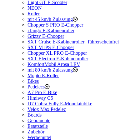
Light GT E-Scooter
NEON
Roller
mit 45 km/h Zulassung
Chopper S PRO E-Chopper
iTango E-Kabinenroller
Grizzy E-Chooper
SXT Cruise E-Kabinenroller | führerscheinfrei
SXT M1PS E-Chooper
Chopper XL PRO E-Chopper
SXT Electron E-Kabinenroller
KomfortMobil Arosa LEV
mit 80 km/h Zulassung
Mojito E-Roller
Bikes
Pedelecs
A7 Pro E-Bike
Himiway C5
D7 Cobra Fully E-Mountainbike
Velox Max Pedelec
Boards
Gebrauchte
Ersatzteile
Zubehör
Werbemittel