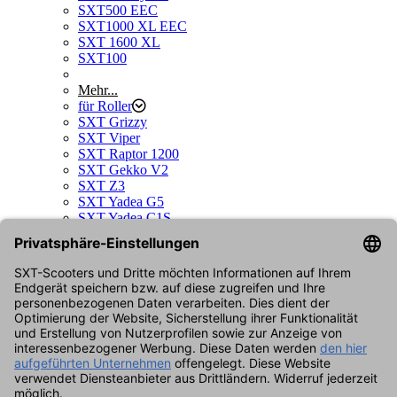
SXT500 EEC
SXT1000 XL EEC
SXT 1600 XL
SXT100
Mehr...
für Roller
SXT Grizzy
SXT Viper
SXT Raptor 1200
SXT Gekko V2
SXT Z3
SXT Yadea G5
SXT Yadea C1S
SXT Sonix
SXT Raptor V3
SXT Gekko V3
für Kindermodelle
SXT Duo
für Bikes
SXT Velox
SXT Velox MAX
für Boards
SXT Board
SXT Board GT