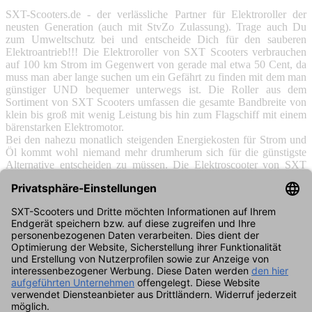
SXT-Scooters.de - der verlässliche Partner für Elektroroller der
neusten Generation (auch mit StvZo Zulassung). Trage auch Du
zum Umweltschutz bei und entscheide Dich für den sauberen
Elektroantrieb!!! Die Elektroroller von SXT Scooters verbrauchen
auf 100 km Strom im Gegenwert von gerade mal etwa 50 Cent, da
muss man aber lange suchen um ein Gefährt zu finden mit dem man
günstiger UND bequemer unterwegs ist. Die Roller aus dem
Sortiment von SXT Scooters umfassen die gesamte Bandbreite von
klein bis groß mit wenig Leistung bis hin zum Flagschiff mit einem
bärenstarken Elektromotor.
Bei den nahezu monatlich steigenden Energiekosten für Strom und
Öl kommt wohl niemand mehr drumherum sich für die günstigste
Alternative entscheiden zu müssen. Die Elektroscooter von SXT
Scooters entsprechen dem neusten Stand der Technik und auf
Strecken auf denen man aufs Auto oder auch die immer teurer
werdenden öffentlichen Verkehrsmittel verzichten kann sind die
Elektroroller eine super alternative. Alternativ sind die Roller auch
bestens geeignet um auf großen Grundstücken oder auch
Firmengeländen von A nach B zu gelangen und dies auf einem sehr
komfortablen und vor allem schnellen Weg. SXT Scooters
entwickelt permanent neue Modelle und ist somit der perfekte
Partner wenn es um Roller mit Elektroantrieb geht.
Damit auch die Fans der Verbrennungsmotoren nicht zu kurz
kommen, haben wir auch für diese ein Sortiment and Rollern auf