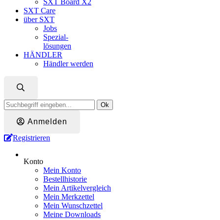
SXT Board X2
SXT Care
über SXT
Jobs
Spezial-
lösungen
HÄNDLER
Händler werden
Ok
Anmelden
Registrieren
Konto
Mein Konto
Bestellhistorie
Mein Artikelvergleich
Mein Merkzettel
Mein Wunschzettel
Meine Downloads