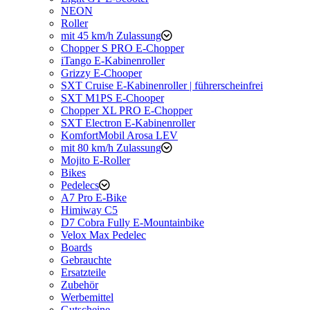
NEON
Roller
mit 45 km/h Zulassung
Chopper S PRO E-Chopper
iTango E-Kabinenroller
Grizzy E-Chooper
SXT Cruise E-Kabinenroller | führerscheinfrei
SXT M1PS E-Chooper
Chopper XL PRO E-Chopper
SXT Electron E-Kabinenroller
KomfortMobil Arosa LEV
mit 80 km/h Zulassung
Mojito E-Roller
Bikes
Pedelecs
A7 Pro E-Bike
Himiway C5
D7 Cobra Fully E-Mountainbike
Velox Max Pedelec
Boards
Gebrauchte
Ersatzteile
Zubehör
Werbemittel
Gutscheine