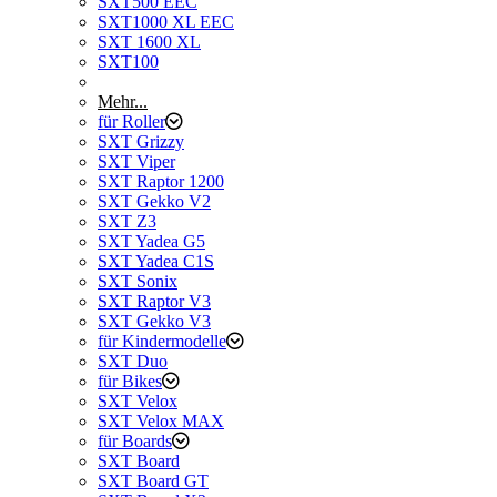
SXT500 EEC
SXT1000 XL EEC
SXT 1600 XL
SXT100
Mehr...
für Roller
SXT Grizzy
SXT Viper
SXT Raptor 1200
SXT Gekko V2
SXT Z3
SXT Yadea G5
SXT Yadea C1S
SXT Sonix
SXT Raptor V3
SXT Gekko V3
für Kindermodelle
SXT Duo
für Bikes
SXT Velox
SXT Velox MAX
für Boards
SXT Board
SXT Board GT