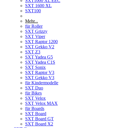
SXT1000 XL EEC
SXT 1600 XL
SXT100
Mehr...
für Roller
SXT Grizzy
SXT Viper
SXT Raptor 1200
SXT Gekko V2
SXT Z3
SXT Yadea G5
SXT Yadea C1S
SXT Sonix
SXT Raptor V3
SXT Gekko V3
für Kindermodelle
SXT Duo
für Bikes
SXT Velox
SXT Velox MAX
für Boards
SXT Board
SXT Board GT
SXT Board X2