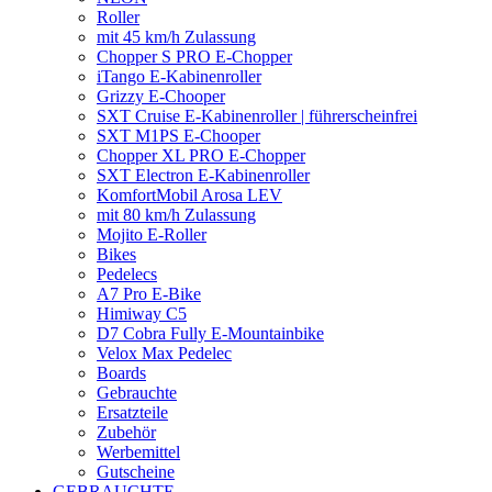
Roller
mit 45 km/h Zulassung
Chopper S PRO E-Chopper
iTango E-Kabinenroller
Grizzy E-Chooper
SXT Cruise E-Kabinenroller | führerscheinfrei
SXT M1PS E-Chooper
Chopper XL PRO E-Chopper
SXT Electron E-Kabinenroller
KomfortMobil Arosa LEV
mit 80 km/h Zulassung
Mojito E-Roller
Bikes
Pedelecs
A7 Pro E-Bike
Himiway C5
D7 Cobra Fully E-Mountainbike
Velox Max Pedelec
Boards
Gebrauchte
Ersatzteile
Zubehör
Werbemittel
Gutscheine
GEBRAUCHTE