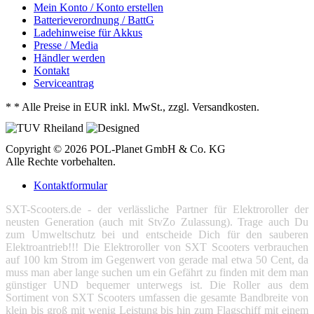
Mein Konto / Konto erstellen
Batterieverordnung / BattG
Ladehinweise für Akkus
Presse / Media
Händler werden
Kontakt
Serviceantrag
*
* Alle Preise in EUR inkl. MwSt., zzgl. Versandkosten.
Copyright © 2026 POL-Planet GmbH & Co. KG
Alle Rechte vorbehalten.
Kontaktformular
SXT-Scooters.de - der verlässliche Partner für Elektroroller der
neusten Generation (auch mit StvZo Zulassung). Trage auch Du
zum Umweltschutz bei und entscheide Dich für den sauberen
Elektroantrieb!!! Die Elektroroller von SXT Scooters verbrauchen
auf 100 km Strom im Gegenwert von gerade mal etwa 50 Cent, da
muss man aber lange suchen um ein Gefährt zu finden mit dem man
günstiger UND bequemer unterwegs ist. Die Roller aus dem
Sortiment von SXT Scooters umfassen die gesamte Bandbreite von
klein bis groß mit wenig Leistung bis hin zum Flagschiff mit einem