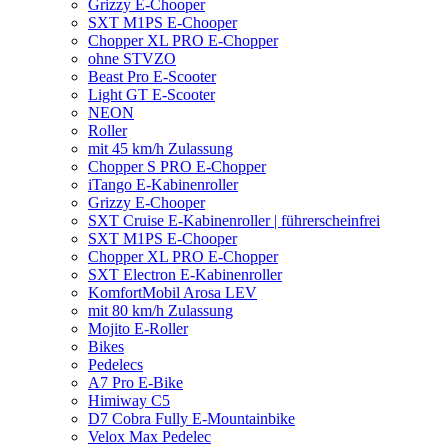
Grizzy E-Chooper
SXT M1PS E-Chooper
Chopper XL PRO E-Chopper
ohne STVZO
Beast Pro E-Scooter
Light GT E-Scooter
NEON
Roller
mit 45 km/h Zulassung
Chopper S PRO E-Chopper
iTango E-Kabinenroller
Grizzy E-Chooper
SXT Cruise E-Kabinenroller | führerscheinfrei
SXT M1PS E-Chooper
Chopper XL PRO E-Chopper
SXT Electron E-Kabinenroller
KomfortMobil Arosa LEV
mit 80 km/h Zulassung
Mojito E-Roller
Bikes
Pedelecs
A7 Pro E-Bike
Himiway C5
D7 Cobra Fully E-Mountainbike
Velox Max Pedelec