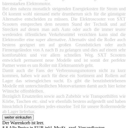
bärenstarken Elektromotor.
Bei den nahezu monatlich steigenden Energiekosten für Strom und
Öl kommt wohl niemand mehr drumherum sich für die günstigste
Alternative entscheiden zu müssen. Die Elektroscooter von SXT
Scooters entsprechen dem neusten Stand der Technik und auf
Strecken auf denen man aufs Auto oder auch die immer teurer
werdenden öffentlichen Verkehrsmittel verzichten kann sind die
Elektroroller eine super alternative. Alternativ sind die Roller auch
bestens geeignet um auf großen Grundstücken oder auch
Firmengeländen von A nach B zu gelangen und dies auf einem sehr
komfortablen und vor allem schnellen Weg. SXT Scooters
entwickelt permanent neue Modelle und ist somit der perfekte
Partner wenn es um Roller mit Elektroantrieb geht.
Damit auch die Fans der Verbrennungsmotoren nicht zu kurz
kommen, haben wir auch für diese ein Sortiment and Rollern auf
Lager das seinesgleichen sucht. Es gibt die benzinbetriebenen
Modelle mit unterschiedlichen Motorvarianten damit auch hier keine
Wünsche offenbleiben.
Bezüglich Ersatzteilen sowie auch Zubehör wie Transporthilfen wie
Körbe, Taschen etc. sind wir ebenfalls bestens aufgestellt und haben
hinsichtlich Ersatzteilen jedes einzelne Teil für unsere Rollermodelle
ab Lager lieferbar.
weiter einkaufen
Der Warenkorb ist leer.
*
* Alle Preise in EUR inkl. MwSt., zzgl. Versandkosten.