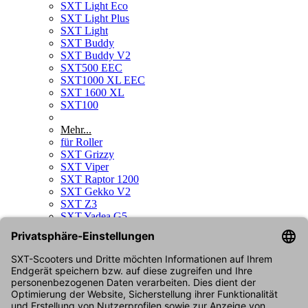
SXT Light Eco
SXT Light Plus
SXT Light
SXT Buddy
SXT Buddy V2
SXT500 EEC
SXT1000 XL EEC
SXT 1600 XL
SXT100
Mehr...
für Roller
SXT Grizzy
SXT Viper
SXT Raptor 1200
SXT Gekko V2
SXT Z3
SXT Yadea G5
SXT Yadea C1S
SXT Sonix
SXT Raptor V3
SXT Gekko V3
für Kindermodelle
SXT Duo
für Bikes