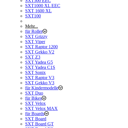
SXT500 EEC
SXT1000 XL EEC
SXT 1600 XL
SXT100
Mehr...
für Roller
SXT Grizzy
SXT Viper
SXT Raptor 1200
SXT Gekko V2
SXT Z3
SXT Yadea G5
SXT Yadea C1S
SXT Sonix
SXT Raptor V3
SXT Gekko V3
für Kindermodelle
SXT Duo
für Bikes
SXT Velox
SXT Velox MAX
für Boards
SXT Board
SXT Board GT