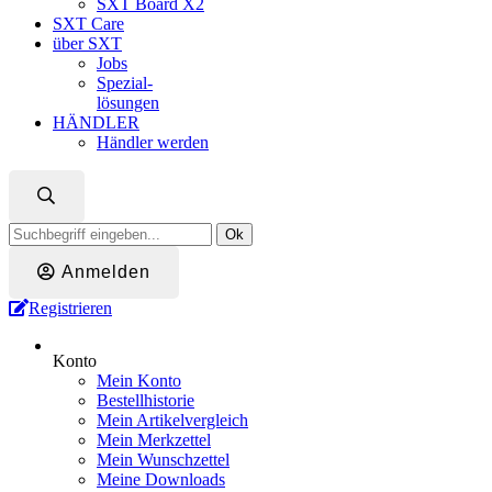
SXT Board X2
SXT Care
über SXT
Jobs
Spezial-
lösungen
HÄNDLER
Händler werden
Ok
Anmelden
Registrieren
Konto
Mein Konto
Bestellhistorie
Mein Artikelvergleich
Mein Merkzettel
Mein Wunschzettel
Meine Downloads