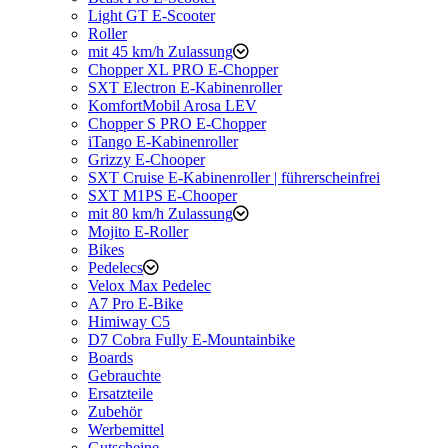
Light GT E-Scooter
Roller
mit 45 km/h Zulassung
Chopper XL PRO E-Chopper
SXT Electron E-Kabinenroller
KomfortMobil Arosa LEV
Chopper S PRO E-Chopper
iTango E-Kabinenroller
Grizzy E-Chooper
SXT Cruise E-Kabinenroller | führerscheinfrei
SXT M1PS E-Chooper
mit 80 km/h Zulassung
Mojito E-Roller
Bikes
Pedelecs
Velox Max Pedelec
A7 Pro E-Bike
Himiway C5
D7 Cobra Fully E-Mountainbike
Boards
Gebrauchte
Ersatzteile
Zubehör
Werbemittel
Gutscheine