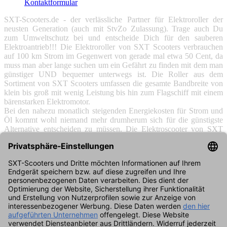
Kontaktformular
SXT-Scooters.de - der verlässliche Partner für Elektroroller der
neusten Generation (auch mit StvZo Zulassung). Trage auch Du
zum Umweltschutz bei und entscheide Dich für den sauberen
Elektroantrieb!!! Die Elektroroller von SXT Scooters verbrauchen
auf 100 km Strom im Gegenwert von gerade mal etwa 50 Cent, da
muss man aber lange suchen um ein Gefährt zu finden mit dem man
günstiger UND bequemer unterwegs ist. Die Roller aus dem
Sortiment von SXT Scooters umfassen die gesamte Bandbreite von
klein bis groß mit wenig Leistung bis hin zum Flagschiff mit einem
bärenstarken Elektromotor.
Bei den nahezu monatlich steigenden Energiekosten für Strom und
Öl kommt wohl niemand mehr drumherum sich für die günstigste
Alternative entscheiden zu müssen. Die Elektroscooter von SXT
Scooters entsprechen dem neusten Stand der Technik und auf
Strecken auf denen man aufs Auto oder auch die immer teurer
werdenden öffentlichen Verkehrsmittel verzichten kann sind die
Elektroroller eine super alternative. Alternativ sind die Roller auch
bestens geeignet um auf großen Grundstücken oder auch
Firmengeländen von A nach B zu gelangen und dies auf einem sehr
komfortablen und vor allem schnellen Weg. SXT Scooters
entwickelt permanent neue Modelle und ist somit der perfekte
Partner wenn es um Roller mit Elektroantrieb geht.
Damit auch die Fans der Verbrennungsmotoren nicht zu kurz