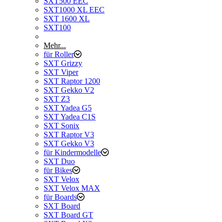
SXT500 EEC
SXT1000 XL EEC
SXT 1600 XL
SXT100
Mehr...
für Roller
SXT Grizzy
SXT Viper
SXT Raptor 1200
SXT Gekko V2
SXT Z3
SXT Yadea G5
SXT Yadea C1S
SXT Sonix
SXT Raptor V3
SXT Gekko V3
für Kindermodelle
SXT Duo
für Bikes
SXT Velox
SXT Velox MAX
für Boards
SXT Board
SXT Board GT